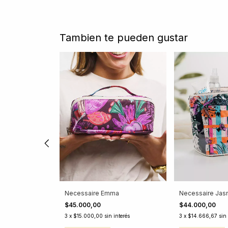
Tambien te pueden gustar
Necessaire Emma
Necessaire Jas
$45.000,00
$44.000,00
terés
3
x
$15.000,00
sin interés
3
x
$14.666,67
sin