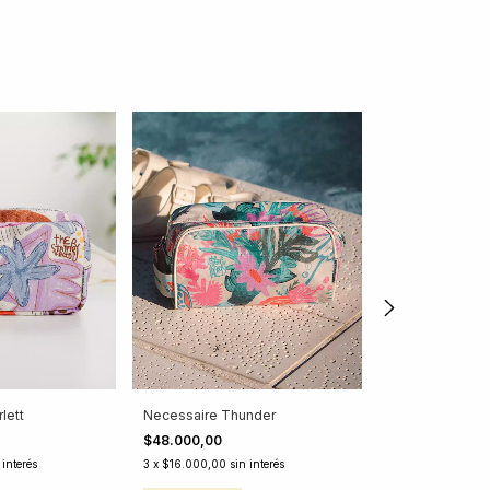
lett
Necessaire Thunder
Necessaire Tutt
$48.000,00
$19.000,00
 interés
3
x
$16.000,00
sin interés
3
x
$6.333,33
sin 