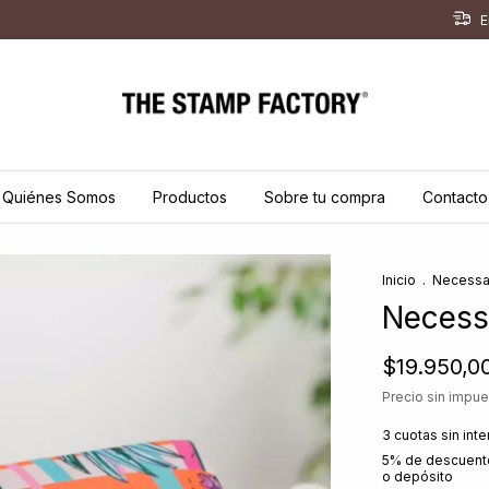
E
Quiénes Somos
Productos
Sobre tu compra
Contacto
Inicio
.
Necessa
Necess
$19.950,0
Precio sin impu
3
cuotas sin int
5% de descuent
o depósito