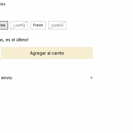
lles
fee
Loving
Fresh
Unique
s, es el último!
 envío