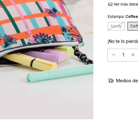
Ver más deta
Estampa:
Coffee
Sandy
Cof
¡No te lo pierda
Medios de