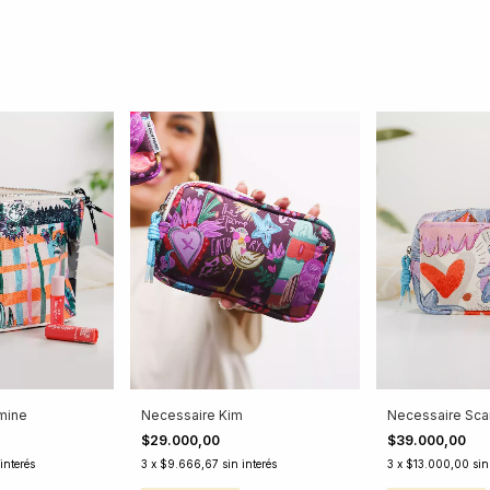
mine
Necessaire Kim
Necessaire Scar
$29.000,00
$39.000,00
 interés
3
x
$9.666,67
sin interés
3
x
$13.000,00
sin