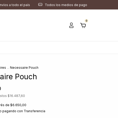
nvíos a todo el país
Todos los medios de pago
0
ires
.
Necessaire Pouch
aire Pouch
0
estos
$16.487,60
erés de
$6.650,00
o
pagando con Transferencia