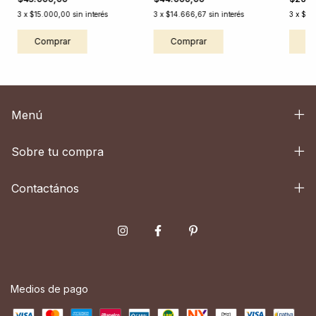
3
x
$15.000,00
sin interés
3
x
$14.666,67
sin interés
3
x
$9.
Comprar
Comprar
C
Menú
Sobre tu compra
Contactános
Medios de pago