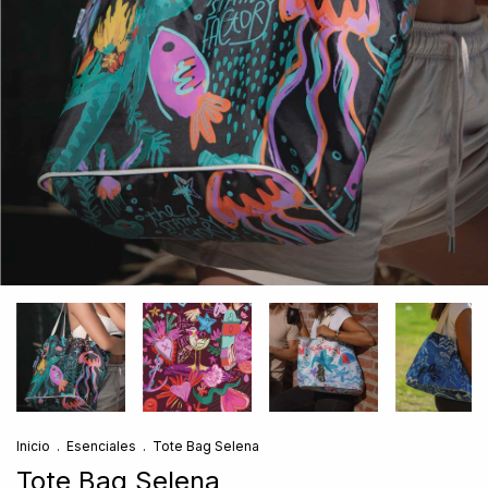
Inicio
.
Esenciales
.
Tote Bag Selena
Tote Bag Selena